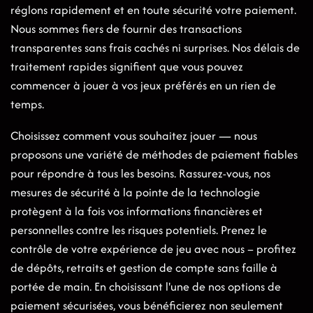
réglons rapidement et en toute sécurité votre paiement.
Nous sommes fiers de fournir des transactions
transparentes sans frais cachés ni surprises. Nos délais de
traitement rapides signifient que vous pouvez
commencer à jouer à vos jeux préférés en un rien de
temps.
Choisissez comment vous souhaitez jouer — nous
proposons une variété de méthodes de paiement fiables
pour répondre à tous les besoins. Rassurez-vous, nos
mesures de sécurité à la pointe de la technologie
protègent à la fois vos informations financières et
personnelles contre les risques potentiels. Prenez le
contrôle de votre expérience de jeu avec nous – profitez
de dépôts, retraits et gestion de compte sans faille à
portée de main. En choisissant l'une de nos options de
paiement sécurisées, vous bénéficierez non seulement