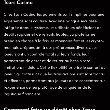
Tsars Casino
Chez Tsars Casino, les paiements sont simplifiés pour une
expérience sans couture. Avec une banque sécurisée
intégrée dans le système, les utilisateurs bénéficient de
dépôts rapides et de retraits fiables. La plateforme
prend en charge à la fois les monnaies fiat et les crypto-
monnaies, répondant à des préférences diverses. Les
joueurs ont un contrôle total sur leurs fonds, leur
permettant de gérer et de retirer au besoin sans
limitations ni délais. Cette flexibilité priorise le confort du
joueur, garantissant que les transactions sont sans tracas
et efficaces, permettant aux joueurs de se concentrer sur
l'expérience de jeu plutôt que de s'inquiéter de la
logistique financière.
Comment faire un dépôt chez Tsars