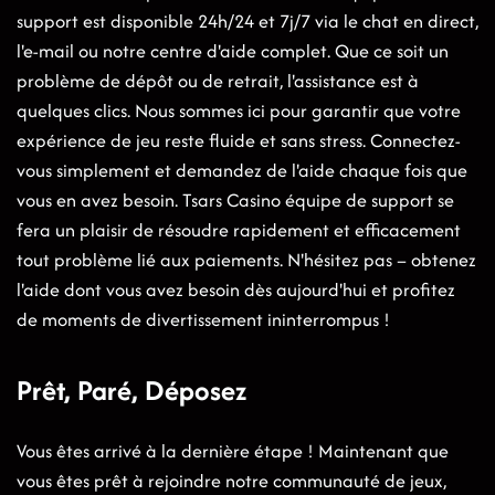
support est disponible 24h/24 et 7j/7 via le chat en direct,
l'e-mail ou notre centre d'aide complet. Que ce soit un
problème de dépôt ou de retrait, l'assistance est à
quelques clics. Nous sommes ici pour garantir que votre
expérience de jeu reste fluide et sans stress. Connectez-
vous simplement et demandez de l'aide chaque fois que
vous en avez besoin. Tsars Casino équipe de support se
fera un plaisir de résoudre rapidement et efficacement
tout problème lié aux paiements. N'hésitez pas – obtenez
l'aide dont vous avez besoin dès aujourd'hui et profitez
de moments de divertissement ininterrompus !
Prêt, Paré, Déposez
Vous êtes arrivé à la dernière étape ! Maintenant que
vous êtes prêt à rejoindre notre communauté de jeux,