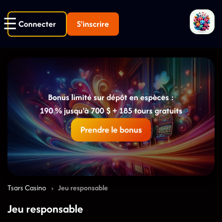
Connecter
S'inscrire
Bonus limité sur dépôt en espèces :
190 % jusqu'à 700 $ + 185 tours gratuits
Prendre le bonus
›
Tsars Casino
Jeu responsable
Jeu responsable