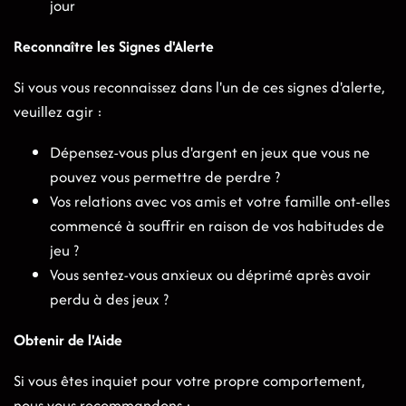
jour
Reconnaître les Signes d'Alerte
Si vous vous reconnaissez dans l'un de ces signes d'alerte,
veuillez agir :
Dépensez-vous plus d'argent en jeux que vous ne
pouvez vous permettre de perdre ?
Vos relations avec vos amis et votre famille ont-elles
commencé à souffrir en raison de vos habitudes de
jeu ?
Vous sentez-vous anxieux ou déprimé après avoir
perdu à des jeux ?
Obtenir de l'Aide
Si vous êtes inquiet pour votre propre comportement,
nous vous recommandons :