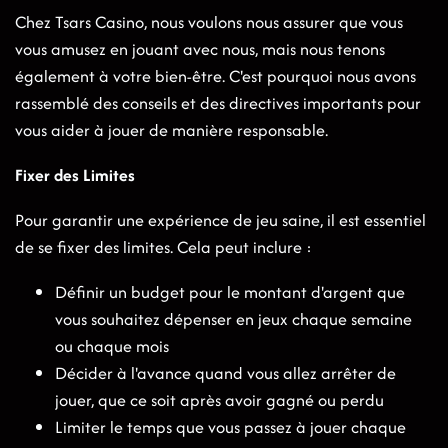
Chez Tsars Casino, nous voulons nous assurer que vous
vous amusez en jouant avec nous, mais nous tenons
également à votre bien-être. C'est pourquoi nous avons
rassemblé des conseils et des directives importants pour
vous aider à jouer de manière responsable.
Fixer des Limites
Pour garantir une expérience de jeu saine, il est essentiel
de se fixer des limites. Cela peut inclure :
Définir un budget pour le montant d'argent que
vous souhaitez dépenser en jeux chaque semaine
ou chaque mois
Décider à l'avance quand vous allez arrêter de
jouer, que ce soit après avoir gagné ou perdu
Limiter le temps que vous passez à jouer chaque